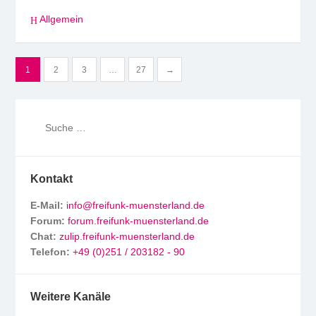
Allgemein
Seitennummerierung
1
2
3
…
27
→
der
Beiträge
Kontakt
E-Mail:
info@freifunk-muensterland.de
Forum:
forum.freifunk-muensterland.de
Chat:
zulip.freifunk-muensterland.de
Telefon:
+49 (0)251 / 203182 - 90
Weitere Kanäle