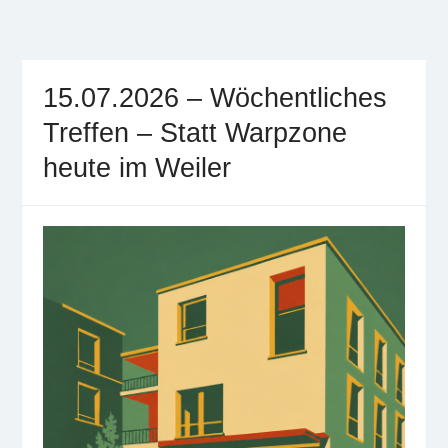
Freifunk Münsterland
Freies WLAN von BürgerInnen für BürgerInnen im
Münsterland
15.07.2026 – Wöchentliches
Treffen – Statt Warpzone
heute im Weiler